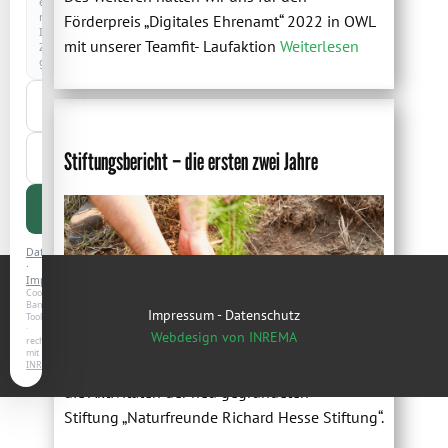
erst
nach
Förderpreis „Digitales Ehrenamt“ 2022 in OWL
Ihrer
mit unserer Teamfit- Laufaktion
Weiterlesen
Zustimmung
geladen.
Nur
notwendige
Auswahl
Stiftungsbericht – die ersten zwei Jahre
speichern
Alle
akzeptieren
Datenschutz
·
Impressum
Cookie-
Banner-
Impressum
-
Datenschutz
Tool
·
Webdesign von INREMA
rechtssicher
mit
Mit Anerkennung zum 23.10.2020 begannen
INREMA
die Aktivitäten der neu gegründeten
Stiftung „Naturfreunde Richard Hesse Stiftung“.