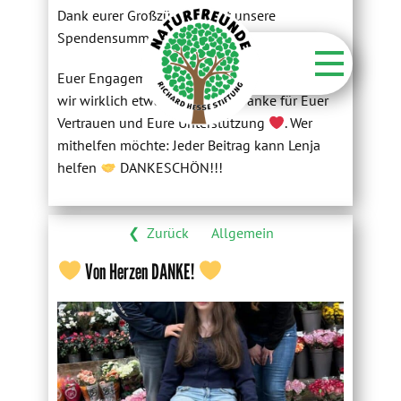
Dank eurer Großzügigkeit ist unsere
Spendensumme auf 11270€ gewachsen.
Startseite
Euer Engagement zeigt: Gemeinsam können
wir wirklich etwas verändern. Danke für Euer
Stiftung
Vertrauen und Eure Unterstützung
. Wer
Unsere Aktionen
mithelfen möchte: Jeder Beitrag kann Lenja
helfen
DANKESCHÖN!!!
Unsere Flächen
Über unsere Wälder
❮ Zurück
Allgemein
Kontakt
Von Herzen DANKE!
Aktuelles