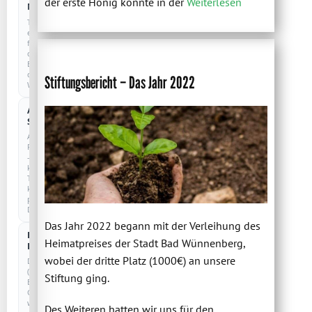
der erste Honig konnte in der
Weiterlesen
Notwendig
IMMER AKTIV
Technisch
erforderlich
für
den
Betrieb
der
Stiftungsbericht – Das Jahr 2022
Website.
Anonyme
COOKIELOS
Statistik
Anonyme
Reichweitenmessung
–
kein
Tracking,
keine
personenbezogenen
Daten.
Das Jahr 2022 begann mit der Verleihung des
Externe
Heimatpreises der Stadt Bad Wünnenberg,
Dienste
wobei der dritte Platz (1000€) an unsere
Drittanbieter
(z.
Stiftung ging.
B.
Google)
werden
Des Weiteren hatten wir uns für den