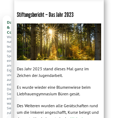
Stiftungsbericht – Das Jahr 2023
Datenschutz
&
Cookies
Wir
nutzen
technisch
notwendige
Speicherung,
eine
anonyme
Das Jahr 2023 stand dieses Mal ganz im
Eigenstatistik
und
Zeichen der Jugendarbeit.
ausgewählte
externe
Es wurde wieder eine Blumenwiese beim
Dienste.
Liebfrauengymnasium Büren gesät.
Sie
entscheiden,
was
Des Weiteren wurden alle Gerätschaften rund
Sie
um die Imkerei angeschafft, Kurse belegt und
zulassen.