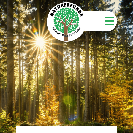
Startseite
Stiftung
Unsere Aktionen
Unsere Flächen
Über unsere Wälder
Kontakt
Aktuelles