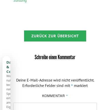
Stiftung
ZURÜCK ZUR ÜBERSICHT
Schreibe einen Kommentar
Datenschutz
&
Cookies
Wir
Deine E-Mail-Adresse wird nicht veröffentlicht.
nutzen
technisch
*
Erforderliche Felder sind mit
markiert
notwendige
Speicherung,
KOMMENTAR
*
eine
anonyme
Eigenstatistik