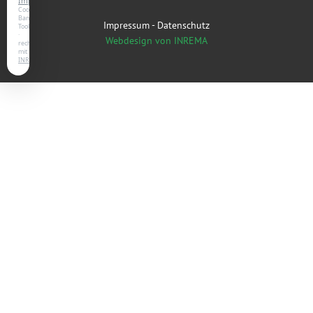
Impressum
Cookie-
Banner-
Impressum
-
Datenschutz
Tool
·
Webdesign von INREMA
rechtssicher
mit
INREMA