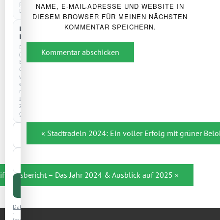
personenbezogenen
NAME, E-MAIL-ADRESSE UND WEBSITE IN
Daten.
DIESEM BROWSER FÜR MEINEN NÄCHSTEN
KOMMENTAR SPEICHERN.
Externe
Dienste
Drittanbieter
Kommentar abschicken
(z.
B.
Google)
werden
erst
nach
Ihrer
Zustimmung
geladen.
Beitragsnavigation
Nur
« Stadtradeln 2024: Ein voller Erfolg mit grüner Be
notwendige
Auswahl
speichern
iftungsbericht – Das Jahr 2024 & Ausblick auf 2025 »
Alle
akzeptieren
Datenschutz
·