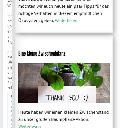
Cookies
Wir
möchten wir euch heute ein paar Tipps für das
nutzen
richtige Verhalten in diesem empfindlichen
technisch
Ökosystem geben.
Weiterlesen
notwendige
Speicherung,
eine
anonyme
Eigenstatistik
und
Eine kleine Zwischenbilanz
ausgewählte
externe
Dienste.
Sie
entscheiden,
was
Sie
zulassen.
Notwendig
IMMER AKTIV
Technisch
erforderlich
für
Heute haben wir einen kleinen Zwischenstand
den
zu unser großen Baumpflanz-Aktion.
Betrieb
der
Weiterlesen