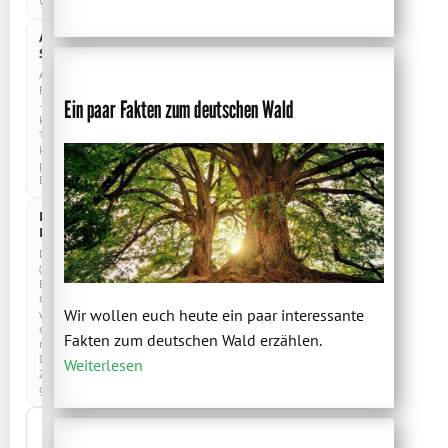
Website.
Anonyme
COOKIELOS
Statistik
Anonyme
Reichweitenmessung
Ein paar Fakten zum deutschen Wald
–
kein
Tracking,
keine
personenbezogenen
Daten.
Externe
Dienste
Drittanbieter
(z.
B.
Google)
Wir wollen euch heute ein paar interessante
werden
erst
Fakten zum deutschen Wald erzählen.
nach
Ihrer
Weiterlesen
Zustimmung
geladen.
Nur
notwendige