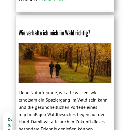
Wie verhalte ich mich im Wald richtig?
Liebe Naturfreunde, wir alle wissen, wie
erholsam ein Spaziergang im Wald sein kann
und die gesundheitlichen Vorteile eines
regelmäßigen Waldbesuches liegen auf der
Datenschutz
Hand. Damit wir alle auch in Zukunft dieses
&
besondere Erlebnis genießen können,