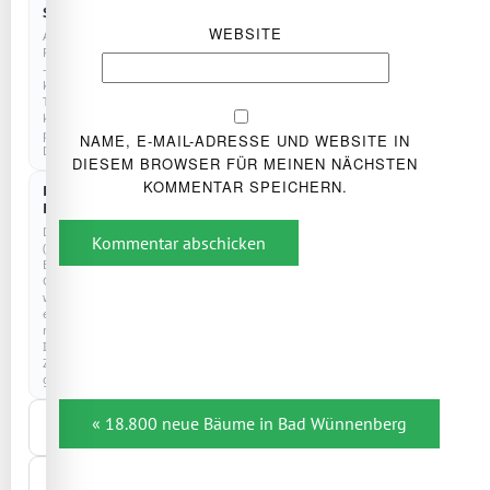
COOKIELOS
Statistik
WEBSITE
Anonyme
Reichweitenmessung
–
kein
Tracking,
keine
personenbezogenen
NAME, E-MAIL-ADRESSE UND WEBSITE IN
Daten.
DIESEM BROWSER FÜR MEINEN NÄCHSTEN
KOMMENTAR SPEICHERN.
Externe
Dienste
Drittanbieter
Kommentar abschicken
(z.
B.
Google)
werden
erst
nach
Ihrer
Zustimmung
geladen.
Beitragsnavigation
Nur
« 18.800 neue Bäume in Bad Wünnenberg
notwendige
Auswahl