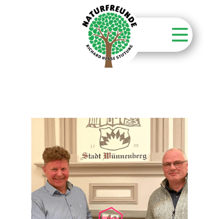
Startseite
Stiftung
Unsere Aktionen
Unsere Flächen
Über unsere Wälder
Kontakt
Aktuelles