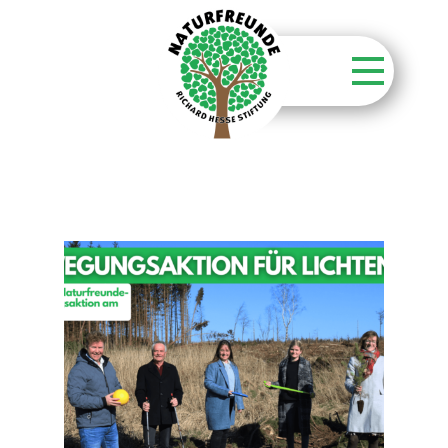
Startseite
Stiftung
Unsere Aktionen
Unsere Flächen
Über unsere Wälder
Kontakt
Aktuelles