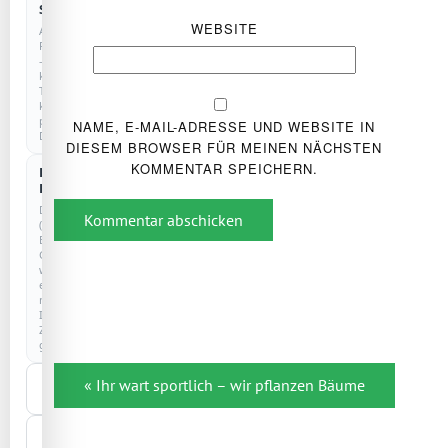
COOKIELOS
Statistik
WEBSITE
Anonyme
Reichweitenmessung
–
kein
Tracking,
keine
personenbezogenen
NAME, E-MAIL-ADRESSE UND WEBSITE IN
Daten.
DIESEM BROWSER FÜR MEINEN NÄCHSTEN
KOMMENTAR SPEICHERN.
Externe
Dienste
Drittanbieter
Kommentar abschicken
(z.
B.
Google)
werden
erst
nach
Ihrer
Zustimmung
geladen.
Beitragsnavigation
Nur
« Ihr wart sportlich – wir pflanzen Bäume
notwendige
Auswahl