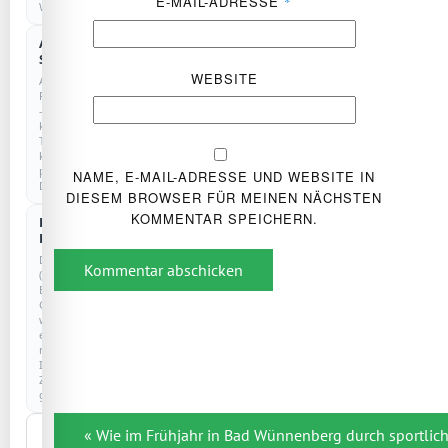
E-MAIL-ADRESSE
*
Website.
Anonyme
COOKIELOS
Statistik
WEBSITE
Anonyme
Reichweitenmessung
–
kein
Tracking,
keine
personenbezogenen
NAME, E-MAIL-ADRESSE UND WEBSITE IN
Daten.
DIESEM BROWSER FÜR MEINEN NÄCHSTEN
KOMMENTAR SPEICHERN.
Externe
Dienste
Drittanbieter
Kommentar abschicken
(z.
B.
Google)
werden
erst
nach
Ihrer
Zustimmung
geladen.
Beitragsnavigation
Nur
« Wie im Frühjahr in Bad Wünnenberg durch sportli
notwendige