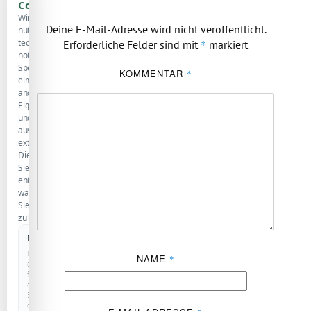
Cookies
Wir
Deine E-Mail-Adresse wird nicht veröffentlicht.
nutzen
technisch
*
Erforderliche Felder sind mit
markiert
notwendige
Speicherung,
KOMMENTAR
*
eine
anonyme
Eigenstatistik
und
ausgewählte
externe
Dienste.
Sie
entscheiden,
was
Sie
zulassen.
Notwendig
IMMER AKTIV
Technisch
NAME
*
erforderlich
für
den
Betrieb
der