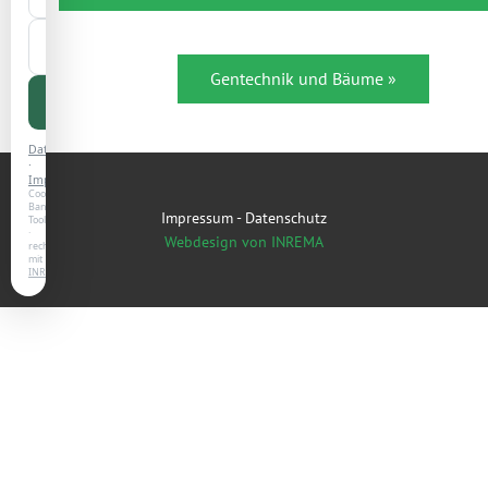
Auswahl
speichern
Gentechnik und Bäume »
Alle
akzeptieren
Datenschutz
·
Impressum
Cookie-
Banner-
Impressum
-
Datenschutz
Tool
·
Webdesign von INREMA
rechtssicher
mit
INREMA