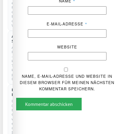
NAME
*
erforderlich
für
den
Betrieb
der
E-MAIL-ADRESSE
*
Website.
Anonyme
COOKIELOS
Statistik
WEBSITE
Anonyme
Reichweitenmessung
–
kein
Tracking,
keine
personenbezogenen
NAME, E-MAIL-ADRESSE UND WEBSITE IN
Daten.
DIESEM BROWSER FÜR MEINEN NÄCHSTEN
KOMMENTAR SPEICHERN.
Externe
Dienste
Drittanbieter
Kommentar abschicken
(z.
B.
Google)
werden
erst
nach
Ihrer