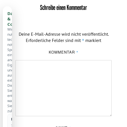
Schreibe einen Kommentar
Datenschutz
&
Cookies
Wir
Deine E-Mail-Adresse wird nicht veröffentlicht.
nutzen
technisch
*
Erforderliche Felder sind mit
markiert
notwendige
Speicherung,
KOMMENTAR
*
eine
anonyme
Eigenstatistik
und
ausgewählte
externe
Dienste.
Sie
entscheiden,
was
Sie
zulassen.
Notwendig
IMMER AKTIV
Technisch